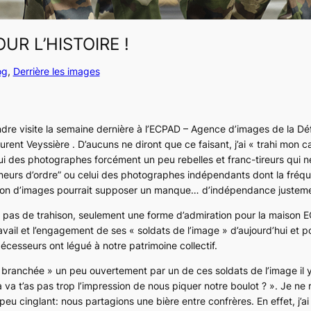
UR L’HISTOIRE !
og
, 
Derrière les images
rendre visite la semaine dernière à l’ECPAD – Agence d’images de la D
urent Veyssière . D’aucuns ne diront que ce faisant, j’ai « trahi mon
i des photographes forcément un peu rebelles et franc-tireurs qui n
nneurs d’ordre” ou celui des photographes indépendants dont la fréqu
ion d’images pourrait supposer un manque… d’indépendance justeme
is pas de trahison, seulement une forme d’admiration pour la maison E
avail et l’engagement de ses « soldats de l’image » d’aujourd’hui et p
écesseurs ont légué à notre patrimoine collectif.
 « branchée » un peu ouvertement par un de ces soldats de l’image il
va t’as pas trop l’impression de nous piquer notre boulot ? ». Je ne 
eu cinglant: nous partagions une bière entre confrères. En effet, j’a