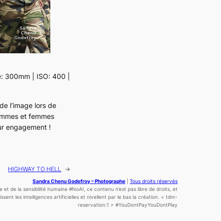
e: 300mm | ISO: 400 |
de l’image lors de
s hommes et femmes
leur engagement !
HIGHWAY TO HELL
→
Sandra Chenu Godefroy – Photographe
|
Tous droits réservés
ce
et de la sensibilité
humaine
#NoAI, ce contenu n’est pas libre de droits, et
sent les intelligences artificielles et nivellent par le bas la création.
< tdm-
reservation:1 >
#YouDontPayYouDontPlay