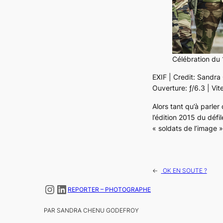
Célébration du 1
EXIF | Credit: Sandr
Ouverture: ƒ/6.3 | Vit
Alors tant qu’à parle
l’édition 2015 du défi
« soldats de l’image »
←
OK EN SOUTE ?
Instagram
LinkedIn
REPORTER – PHOTOGRAPHE
PAR SANDRA CHENU GODEFROY