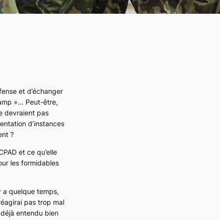
éfense et d’échanger
 camp »… Peut-être,
e devraient pas
entation d’instances
nt ?
CPAD et ce qu’elle
our les formidables
 y a quelque temps,
réagirai pas trop mal
i déjà entendu bien