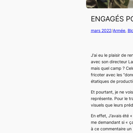
ENGAGÉS PO
mars 2022
/
Armée
, 
Bl
J’ai eu le plaisir de 
avec son directeur La
mais quel camp ? Celu
fricoter avec les “do
étatiques de product
Et pourtant, je ne vo
représente. Pour le tr
visuels que leurs préd
En effet, J’avais été
me demandant si « ça 
à ce commentaire un p