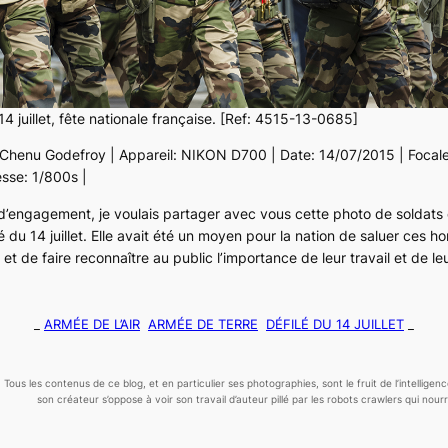
4 juillet, fête nationale française. [Ref: 4515-13-0685]
a Chenu Godefroy | Appareil: NIKON D700 | Date: 14/07/2015 | Focal
esse: 1/800s |
r d’engagement, je voulais partager avec vous cette photo de soldats 
lé du 14 juillet. Elle avait été un moyen pour la nation de saluer ce
 et de faire reconnaître au public l’importance de leur travail et de 
_
ARMÉE DE L’AIR
ARMÉE DE TERRE
DÉFILÉ DU 14 JUILLET
_
Tous les contenus de ce blog, et en particulier ses photographies, sont le fruit de l’
intelligen
son créateur s’oppose à voir son travail d’auteur pillé par les robots crawlers qui nourris