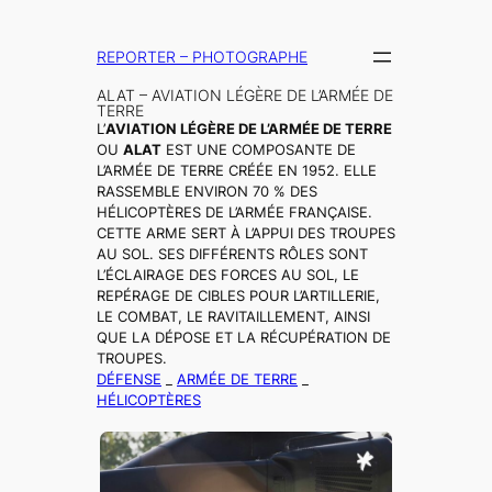
Aller
au
REPORTER – PHOTOGRAPHE
contenu
ALAT – AVIATION LÉGÈRE DE L’ARMÉE DE
TERRE
L’
AVIATION LÉGÈRE DE L’ARMÉE DE TERRE
OU
ALAT
EST UNE COMPOSANTE DE
L’ARMÉE DE TERRE CRÉÉE EN 1952. ELLE
RASSEMBLE ENVIRON 70 % DES
HÉLICOPTÈRES DE L’ARMÉE FRANÇAISE.
CETTE ARME SERT À L’APPUI DES TROUPES
AU SOL. SES DIFFÉRENTS RÔLES SONT
L’ÉCLAIRAGE DES FORCES AU SOL, LE
REPÉRAGE DE CIBLES POUR L’ARTILLERIE,
LE COMBAT, LE RAVITAILLEMENT, AINSI
QUE LA DÉPOSE ET LA RÉCUPÉRATION DE
TROUPES.
DÉFENSE
_
ARMÉE DE TERRE
_
HÉLICOPTÈRES