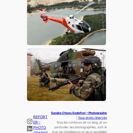
Sandra Chenu Godefroy – Photographe
REPORT
|
Tous droits réservés
Instagram
ER –
Tous les contenus de ce blog, et en
LinkedIn
PHOTO
particulier ses photographies, sont le
fruit de l’
intelligence
et de la sensibilité
GRAPHE