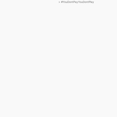
>
#YouDontPayYouDontPlay