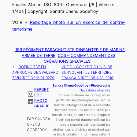
Focale: 24mm | ISO: 800 | Ouverture: ƒ/8 | Vitesse:
1/40s | Copyright: Sandra Chenu Godefroy |
VOIR +
Reportage photo sur un exercice de contre-
terrorisme
_
1ER RÉGIMENT PARACHUTISTE D’INFANTERIE DE MARINE
ARMÉE DE TERRE
COS – COMMANDEMENT DES
OPÉRATIONS SPÉCIALES
_
←
BOEING 737 EN
VUE DU COCKPIT D’UN C135
APPROCHE DE SVALBARD
SURVOLANT LE TERRITOIRE
78°N [REF:3212-01-0279]
FRANÇAIS [REF: 3511-13-2916]
→
Sandra Chenu Godefroy – Photographe
REPORT
|
Tous droits réservés
Instagram
ER –
Tous les contenus de ce blog, et en
LinkedIn
PHOTO
particulier ses photographies, sont le
fruit de l’
intelligence
et de la sensibilité
GRAPHE
humaine
#NoAI, ce contenu n’est pas
libre de droits, et son créateur s’oppose
PAR SANDRA
à voir son travail d’auteur pillé par les
CHENU
robots crawlers qui nourrissent les
GODEFROY
intelligences artificielles et nivellent par
le bas la création.
< tdm-reservation:1