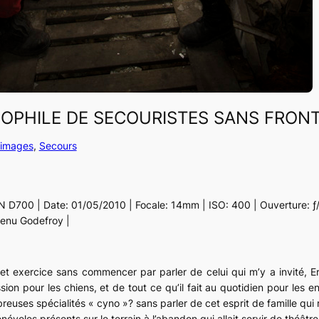
OPHILE DE SECOURISTES SANS FRONT
s images
, 
Secours
N D700 | Date: 01/05/2010 | Focale: 14mm | ISO: 400 | Ouverture: ƒ/9
enu Godefroy |
t exercice sans commencer par parler de celui qui m’y a invité, E
ion pour les chiens, et de tout ce qu’il fait au quotidien pour les en
euses spécialités « cyno »? sans parler de cet esprit de famille qui r
évoles présents sur le terrain à l’abandon qui allait servir de théâtr