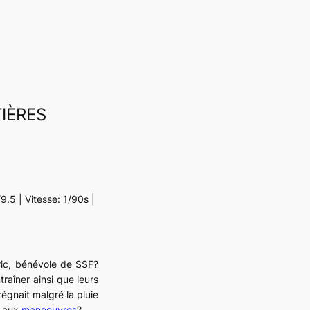
IÈRES
.5 | Vitesse: 1/90s |
ric, bénévole de SSF?
traîner ainsi que leurs
égnait malgré la pluie
e aux
manoeuvres
?