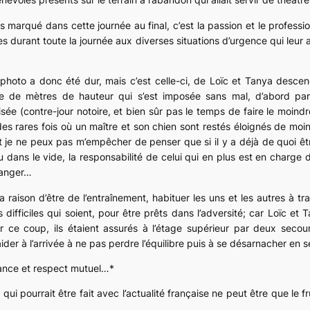
us marqué dans cette journée au final, c’est la passion et le profess
es durant toute la journée aux diverses situations d’urgence qui leur 
 photo a donc été dur, mais c’est celle-ci, de Loïc et Tanya descen
e de mètres de hauteur qui s’est imposée sans mal, d’abord parc
sée (contre-jour notoire, et bien sûr pas le temps de faire le moindr
es rares fois où un maître et son chien sont restés éloignés de mo
 je ne peux pas m’empêcher de penser que si il y a déjà de quoi êtr
dans le vide, la responsabilité de celui qui en plus est en charg
rranger…
a raison d’être de l’entraînement, habituer les uns et les autres à t
s difficiles qui soient, pour être prêts dans l’adversité; car Loïc et 
ur ce coup, ils étaient assurés à l’étage supérieur par deux secou
 aider à l’arrivée à ne pas perdre l’équilibre puis à se désarnacher en 
iance et respect mutuel…*
ui pourrait être fait avec l’actualité française ne peut être que le fru