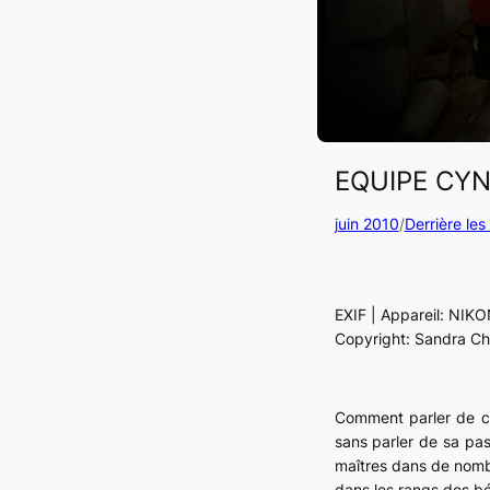
EQUIPE CYN
juin 2010
/
Derrière le
EXIF | Appareil: NIKO
Copyright: Sandra Ch
Comment parler de ce
sans parler de sa pass
maîtres dans de nombr
dans les rangs des bén