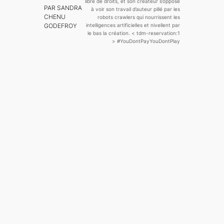
libre de droits, et son créateur s’oppose
PAR SANDRA
à voir son travail d’auteur pillé par les
CHENU
robots crawlers qui nourrissent les
GODEFROY
intelligences artificielles et nivellent par
le bas la création.
< tdm-reservation:1
>
#YouDontPayYouDontPlay