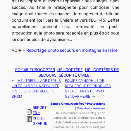
de l’hélicoptère et montre l’épaisseur des nuages. Sans
succès. Au final je m’éloignerai pour composer une
image dont toutes les nuances de nuages et de bitume
conduiraient l’œil vers la lumière et vers l’EC-145. L’effet
naturellement présent sera retravaillé en post-
production et la photo sera recadrée en plus étroit pour
lui donner plus de dynamisme…
VOIR +
Reportage photo secours en montagne en Isère
_
EC-145 EUROCOPTER
HÉLICOPTÈRE
HÉLICOPTÈRES DE
SECOURS
SÉCURITÉ CIVILE
_
←
HÉLITREUILLAGE DEPUIS
EQUIPE CYNOPHILE DE
UN EC-145 DE LA SÉCURITÉ
RECHERCHE DE PRODUITS
CIVILE SUR UNE VEDETTE
STUPÉFIANTS DE PSIG-
SNSM
GENDARMERIE
→
Sandra Chenu Godefroy – Photographe
REPORT
|
Tous droits réservés
Instagram
ER –
Tous les contenus de ce blog, et en
LinkedIn
PHOTO
particulier ses photographies, sont le
fruit de l’
intelligence
et de la sensibilité
GRAPHE
humaine
#NoAI, ce contenu n’est pas