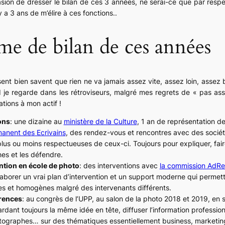
casion de dresser le bilan de ces 3 années, ne serai-ce que par resp
l y a 3 ans de m’élire à ces fonctions..
e de bilan de ces années
nt bien savent que rien ne va jamais assez vite, assez loin, assez
je regarde dans les rétroviseurs, malgré mes regrets de « pas as
ations à mon actif !
ons
: une dizaine au
ministère de la Culture
, 1 an de représentation de
manent des Ecrivains
, des rendez-vous et rencontres avec des sociét
us ou moins respectueuses de ceux-ci. Toujours pour expliquer, fair
es et les défendre.
ention en école de photo
: des interventions avec
la commission AdR
 élaborer un vrai plan d’intervention et un support moderne qui permet
es et homogènes malgré des intervenants différents.
rences
: au congrès de l’UPP, au salon de la photo 2018 et 2019, en
ardant toujours la même idée en tête, diffuser l’information professio
ographes… sur des thématiques essentiellement business, marketing