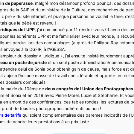
lein de paperasse
, malgré mon désamour profond pour ça: des doss
rès de la SAIF et du ministère de la Culture, des recherches de parte
s « pro » du site internet, et puisque personne ne voulait le faire, c’est
étais que le bébé est revenu !
ridiques de l’UPP
, j’ai commencé par 11 rendez-vous (!) avec des a
our les adhérents UPP et me familiariser avec leur monde, la récupé
iques perdus lors des cambriolages (auprès de Philippe Roy notamm
ls envoyés à la DGFIP, à l’AGESSA.
’ampleur du dossier « juridique », j’ai ensuite insisté lourdement aup
eau un poste de juriste
et un seul poste administration/communicati
lu attendre celui de Sonia pour obtenir gain de cause, mais force est 
it aujourd’hui une masse de travail considérable et apporte un réel c
es dossiers compliqués.
à la mairie du 10ème de
deux congrès de l’Union des Photographes
 et Sonia et en 2019 avec Pierre Morel, Lucie et Stéphanie. Et vous
 y a en amont de ces conférences, ces tables rondes, les lectures de p
 profit de tous les photographes adhérents ou non !
s de tarifs
qui soient complémentaires des barèmes indicatifs de l’
s de vendre leurs prestations à un prix juste.