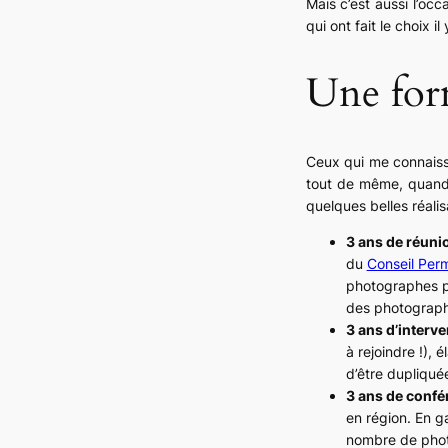
Mais c’est aussi l’oc
qui ont fait le choix i
Une form
Ceux qui me connaisse
tout de même, quand 
quelques belles réalis
3 ans de réuni
du
Conseil Per
photographes pl
des photograph
3 ans d’interv
à rejoindre !),
d’être dupliqué
3 ans de confé
en région. En g
nombre de phot