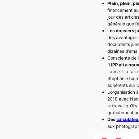
Plein, plein, p
financement aup
jour des article
générale que j’
Les dossiers ju
des avantages p
documents jurid
dizaines d’emai
Consciente de l
l’
UPP ait a nouv
Laurie. Il a fal
Stéphanie fourn
adhérents sur c
L’organisation 
2018 avec Nedim
le travail qu’il
gratuitement au
Des
calculateur
aux photographe