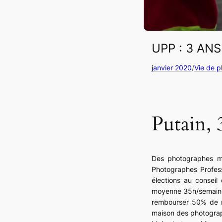
UPP : 3 AN
janvier 2020
/
Vie de p
Putain, 3
Des photographes m’o
Photographes Profess
élections au conseil
moyenne 35h/semaine 
rembourser 50% de m
maison des photograph