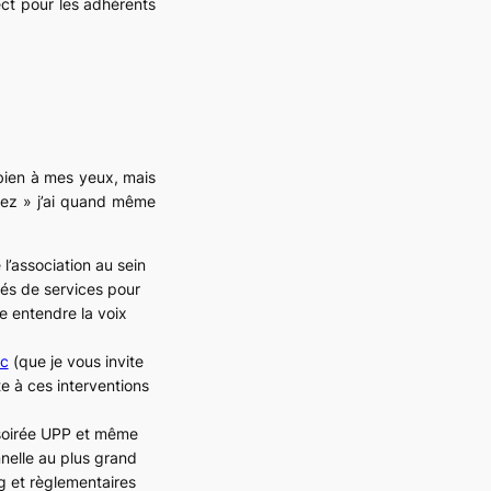
ect pour les adhérents
 bien à mes yeux, mais
sez » j’ai quand même
 l’association au sein
és de services pour
e entendre la voix
ec
(que je vous invite
te à ces interventions
 soirée UPP et même
nnelle au plus grand
 et règlementaires