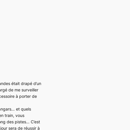
andes était drapé d’un
argé de me surveiller
cessoire à porter de
hangars… et quels
n train, vous
ong des pistes… C’est
our sera de réussir à