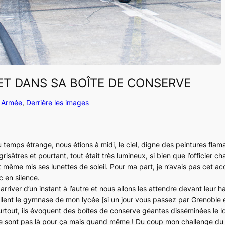
T DANS SA BOÎTE DE CONSERVE
 
Armée
, 
Derrière les images
 temps étrange, nous étions à midi, le ciel, digne des peintures flam
sâtres et pourtant, tout était très lumineux, si bien que l’officier ch
t même mis ses lunettes de soleil. Pour ma part, je n’avais pas cet ac
c en silence.
arriver d’un instant à l’autre et nous allons les attendre devant leur 
ellent le gymnase de mon lycée
[si un jour vous passez par Grenoble e
rtout, ils évoquent des boîtes de conserve géantes disséminées le l
ne sont pas là pour ça mais quand même ! Du coup mon challenge du j