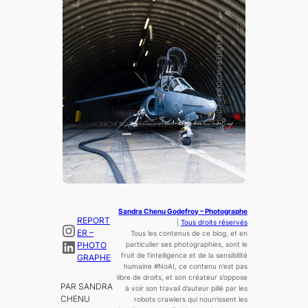
Sandra Chenu Godefroy – Photographe
REPORT
|
Tous droits réservés
Instagram
ER –
Tous les contenus de ce blog, et en
LinkedIn
PHOTO
particulier ses photographies, sont le
fruit de l’
intelligence
et de la sensibilité
GRAPHE
humaine
#NoAI, ce contenu n’est pas
libre de droits, et son créateur s’oppose
PAR SANDRA
à voir son travail d’auteur pillé par les
CHENU
robots crawlers qui nourrissent les