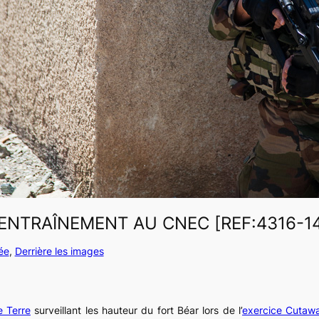
ENTRAÎNEMENT AU CNEC [REF:4316-1
ée
, 
Derrière les images
e Terre
surveillant les hauteur du fort Béar lors de l’
exercice Cutaw