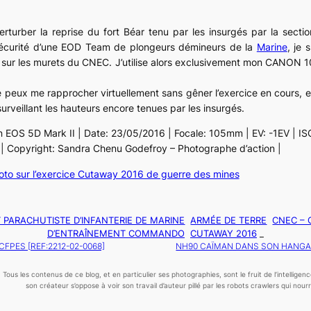
erturber la reprise du fort Béar tenu par les insurgés par la sec
sécurité d’une EOD Team de plongeurs démineurs de la
Marine
, je 
re sur les murets du CNEC. J’utilise alors exclusivement mon CANON 
je peux me rapprocher virtuellement sans gêner l’exercice en cours, e
surveillant les hauteurs encore tenues par les insurgés.
n EOS 5D Mark II | Date: 23/05/2016 | Focale: 105mm | EV: -1EV | IS
s | Copyright: Sandra Chenu Godefroy – Photographe d’action |
to sur l’exercice Cutaway 2016 de guerre des mines
 PARACHUTISTE D’INFANTERIE DE MARINE
ARMÉE DE TERRE
CNEC – 
D’ENTRAÎNEMENT COMMANDO
CUTAWAY 2016
_
FPES [REF:2212-02-0068]
NH90 CAÏMAN DANS SON HANGAR 
Tous les contenus de ce blog, et en particulier ses photographies, sont le fruit de l’
intelligen
son créateur s’oppose à voir son travail d’auteur pillé par les robots crawlers qui nourris