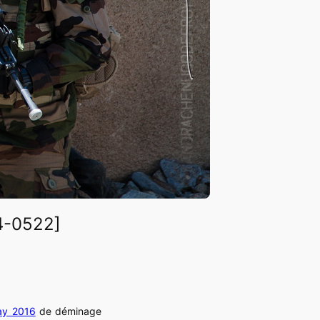
4-0522]
ay 2016
de déminage