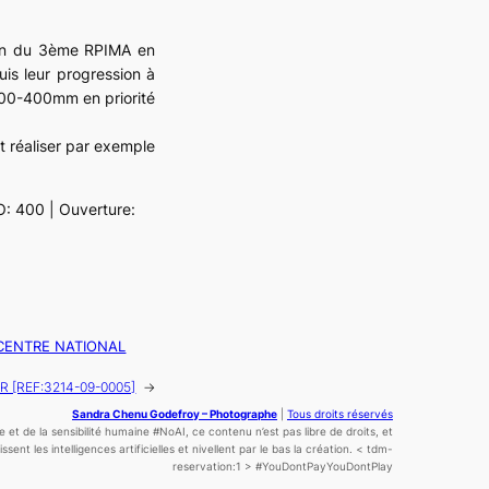
tion du 3ème RPIMA en
suis leur progression à
100-400mm en priorité
t réaliser par exemple
O: 400 | Ouverture:
CENTRE NATIONAL
[REF:3214-09-0005]
→
Sandra Chenu Godefroy – Photographe
|
Tous droits réservés
ce
et de la sensibilité
humaine
#NoAI, ce contenu n’est pas libre de droits, et
sent les intelligences artificielles et nivellent par le bas la création.
< tdm-
reservation:1 >
#YouDontPayYouDontPlay