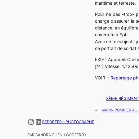
maritime et terreste.
Pour ne pas -trop- p
charge d’assurer la 
distance, en équilib
ouverture à F/4.
Avec ce téléobjectif 
ce portrait de soldat 
EXIF | Appareil: Cano
ƒ/4 | Vitesse: 1/1250
VOIR +
Reportage pho
_
3ÈME RÉGIMENT
←
MARIN POMPIER AU C
Instagram
LinkedIn
REPORTER – PHOTOGRAPHE
PAR SANDRA CHENU GODEFROY