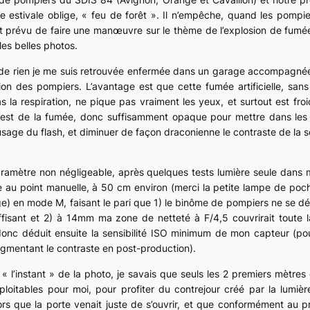
e estivale oblige, « feu de forêt ». Il n’empêche, quand les pompi
nt prévu de faire une manœuvre sur le thème de l’explosion de fumée
les belles photos.
air de rien je me suis retrouvée enfermée dans un garage accompagné
tion des pompiers. L’avantage est que cette fumée artificielle, sans
 la respiration, ne pique pas vraiment les yeux, et surtout est fr
c’est de la fumée, donc suffisamment opaque pour mettre dans les
l’usage du flash, et diminuer de façon draconienne le contraste de l
aramètre non négligeable, après quelques tests lumière seule dans m
au point manuelle, à 50 cm environ (merci la petite lampe de poche
ge) en mode M, faisant le pari que 1) le binôme de pompiers ne se dép
ffisant et 2) à 14mm ma zone de netteté à F/4,5 couvrirait toute
donc déduit ensuite la sensibilité ISO minimum de mon capteur (pour
augmentant le contraste en post-production).
 « l’instant » de la photo, je savais que seuls les 2 premiers mètres
ploitables pour moi, pour
profiter du contrejour créé par la lumièr
ors que la porte venait juste de s’ouvrir, et que conformément au pr