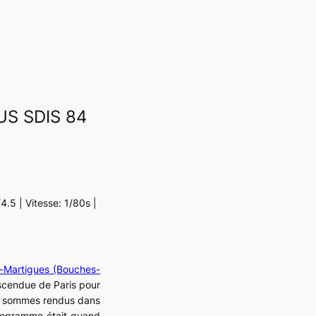
S SDIS 84
.5 | Vitesse: 1/80s |
s-Martigues (Bouches-
escendue de Paris pour
s sommes rendus dans
programme était quand