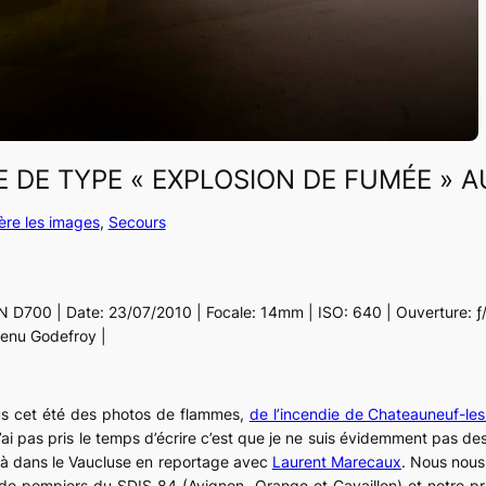
DE TYPE « EXPLOSION DE FUMÉE » AU
ère les images
, 
Secours
N D700 | Date: 23/07/2010 | Focale: 14mm | ISO: 640 | Ouverture: ƒ/4
enu Godefroy |
us cet été des photos de flammes,
de l’incendie de Chateauneuf-le
’ai pas pris le temps d’écrire c’est que je ne suis évidemment pas d
e là dans le Vaucluse en reportage avec
Laurent Marecaux
. Nous nou
 de pompiers du SDIS 84 (Avignon, Orange et Cavaillon) et notre 