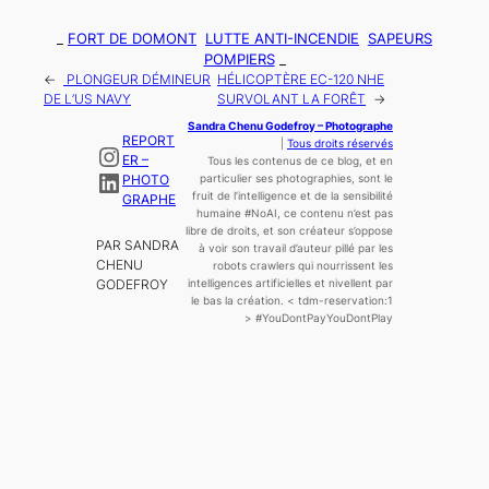
_
FORT DE DOMONT
LUTTE ANTI-INCENDIE
SAPEURS
POMPIERS
_
←
PLONGEUR DÉMINEUR
HÉLICOPTÈRE EC-120 NHE
DE L’US NAVY
SURVOLANT LA FORÊT
→
Sandra Chenu Godefroy – Photographe
REPORT
|
Tous droits réservés
Instagram
ER –
Tous les contenus de ce blog, et en
LinkedIn
PHOTO
particulier ses photographies, sont le
fruit de l’
intelligence
et de la sensibilité
GRAPHE
humaine
#NoAI, ce contenu n’est pas
libre de droits, et son créateur s’oppose
PAR SANDRA
à voir son travail d’auteur pillé par les
CHENU
robots crawlers qui nourrissent les
GODEFROY
intelligences artificielles et nivellent par
le bas la création.
< tdm-reservation:1
>
#YouDontPayYouDontPlay