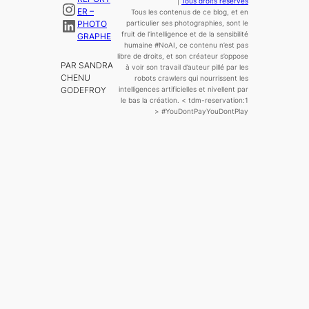
|
Tous droits réservés
Instagram
ER –
Tous les contenus de ce blog, et en
LinkedIn
PHOTO
particulier ses photographies, sont le
fruit de l’
intelligence
et de la sensibilité
GRAPHE
humaine
#NoAI, ce contenu n’est pas
libre de droits, et son créateur s’oppose
PAR SANDRA
à voir son travail d’auteur pillé par les
CHENU
robots crawlers qui nourrissent les
GODEFROY
intelligences artificielles et nivellent par
le bas la création.
< tdm-reservation:1
>
#YouDontPayYouDontPlay