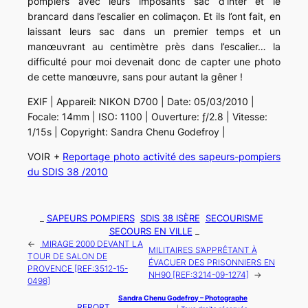
pompiers avec leurs imposants sac d’inter et le
brancard dans l’escalier en colimaçon. Et ils l’ont fait, en
laissant leurs sac dans un premier temps et un
manœuvrant au centimètre près dans l’escalier… la
difficulté pour moi devenait donc de capter une photo
de cette manœuvre, sans pour autant la gêner !
EXIF | Appareil: NIKON D700 | Date: 05/03/2010 |
Focale: 14mm | ISO: 1100 | Ouverture: ƒ/2.8 | Vitesse:
1/15s | Copyright: Sandra Chenu Godefroy |
VOIR +
Reportage photo activité des sapeurs-pompiers
du SDIS 38 /2010
_
SAPEURS POMPIERS
SDIS 38 ISÈRE
SECOURISME
SECOURS EN VILLE
_
←
MIRAGE 2000 DEVANT LA
MILITAIRES S’APPRÊTANT À
TOUR DE SALON DE
ÉVACUER DES PRISONNIERS EN
PROVENCE [REF:3512-15-
NH90 [REF:3214-09-1274]
→
0498]
Sandra Chenu Godefroy – Photographe
REPORT