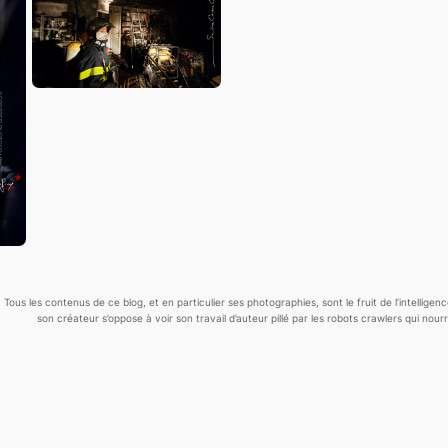
Tous les contenus de ce blog, et en particulier ses photographies, sont le fruit de l’
intelligen
son créateur s’oppose à voir son travail d’auteur pillé par les robots crawlers qui nourris