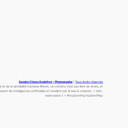
Sandra Chenu Godefroy – Photographe
|
Tous droits réservés
ce
et de la sensibilité
humaine
#NoAI, ce contenu n’est pas libre de droits, et
sent les intelligences artificielles et nivellent par le bas la création.
< tdm-
reservation:1 >
#YouDontPayYouDontPlay