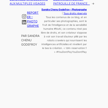
AUX MULTIPLES VISAGES
PATROUILLE DE FRANCE…
→
Sandra Chenu Godefroy – Photographe
REPORT
|
Tous droits réservés
Instagram
ER –
Tous les contenus de ce blog, et en
LinkedIn
PHOTO
particulier ses photographies, sont le
fruit de l’
intelligence
et de la sensibilité
GRAPHE
humaine
#NoAI, ce contenu n’est pas
libre de droits, et son créateur s’oppose
PAR SANDRA
à voir son travail d’auteur pillé par les
CHENU
robots crawlers qui nourrissent les
GODEFROY
intelligences artificielles et nivellent par
le bas la création.
< tdm-reservation:1
>
#YouDontPayYouDontPlay