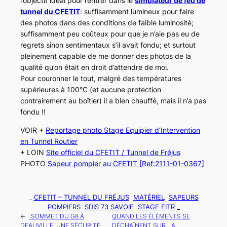
l’objectif idéal pour rentrer dans le
simulateur de feu de
tunnel du CFETIT
: suffisamment lumineux pour faire
des photos dans des conditions de faible luminosité;
suffisamment peu coûteux pour que je n’aie pas eu de
regrets sinon sentimentaux s’il avait fondu; et surtout
pleinement capable de me donner des photos de la
qualité qu’on était en droit d’attendre de moi.
Pour couronner le tout, malgré des températures
supérieures à 100°C (et aucune protection
contrairement au boîtier) il a bien chauffé, mais il n’a pas
fondu !!
VOIR +
Reportage photo Stage Equipier d’Intervention
en Tunnel Routier
+ LOIN
Site officiel du CFETIT / Tunnel de Fréjus
PHOTO
Sapeur pompier au CFETIT [Ref:2111-01-0367]
_
CFETIT – TUNNEL DU FRÉJUS
MATÉRIEL
SAPEURS
POMPIERS
SDIS 73 SAVOIE
STAGE EITR
_
←
SOMMET DU G8 À
QUAND LES ÉLÉMENTS SE
DEAUVILLE, UNE SÉCURITÉ
DÉCHAÎNENT SUR LA