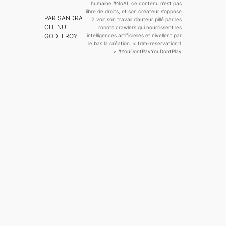
humaine
#NoAI, ce contenu n’est pas
libre de droits, et son créateur s’oppose
PAR SANDRA
à voir son travail d’auteur pillé par les
CHENU
robots crawlers qui nourrissent les
GODEFROY
intelligences artificielles et nivellent par
le bas la création.
< tdm-reservation:1
>
#YouDontPayYouDontPlay