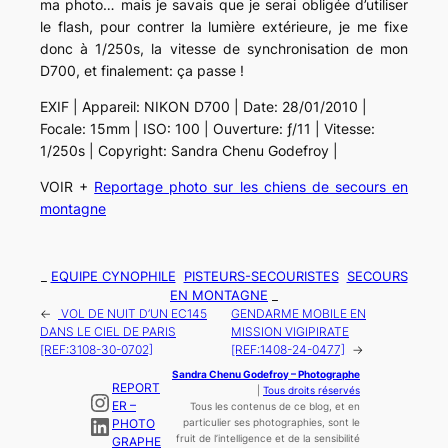
ma photo… mais je savais que je serai obligée d’utiliser
le flash, pour contrer la lumière extérieure, je me fixe
donc à 1/250s, la vitesse de synchronisation de mon
D700, et finalement: ça passe !
EXIF | Appareil: NIKON D700 | Date: 28/01/2010 |
Focale: 15mm | ISO: 100 | Ouverture: ƒ/11 | Vitesse:
1/250s | Copyright: Sandra Chenu Godefroy |
VOIR +
Reportage photo sur les chiens de secours en
montagne
_
EQUIPE CYNOPHILE
PISTEURS-SECOURISTES
SECOURS
EN MONTAGNE
_
←
VOL DE NUIT D’UN EC145
GENDARME MOBILE EN
DANS LE CIEL DE PARIS
MISSION VIGIPIRATE
[REF:3108-30-0702]
[REF:1408-24-0477]
→
Sandra Chenu Godefroy – Photographe
REPORT
|
Tous droits réservés
Instagram
ER –
Tous les contenus de ce blog, et en
LinkedIn
PHOTO
particulier ses photographies, sont le
fruit de l’
intelligence
et de la sensibilité
GRAPHE