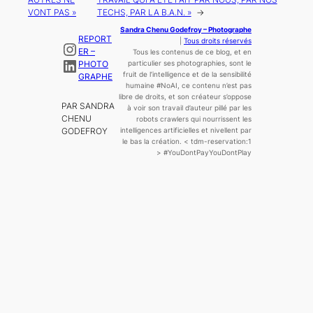
VONT PAS »
TECHS, PAR LA B.A.N. »
→
Sandra Chenu Godefroy – Photographe
REPORT
|
Tous droits réservés
Instagram
ER –
Tous les contenus de ce blog, et en
LinkedIn
PHOTO
particulier ses photographies, sont le
fruit de l’
intelligence
et de la sensibilité
GRAPHE
humaine
#NoAI, ce contenu n’est pas
libre de droits, et son créateur s’oppose
PAR SANDRA
à voir son travail d’auteur pillé par les
CHENU
robots crawlers qui nourrissent les
GODEFROY
intelligences artificielles et nivellent par
le bas la création.
< tdm-reservation:1
>
#YouDontPayYouDontPlay