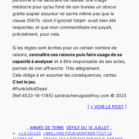
médiocre pour qu’au fond de son bureau un obscur
gratte-papier assureur ne sache même pas que la
clause 2567b -dont il ignorait l’objet- avait bien été
respectée; et que mon commanditaire me payait,
précisément, pour cela.
Si les règles sont écrites pour un certain nombre de
raisons,
connaître ces raisons puis faire usage de sa
capacité à analyser
et à être responsable de ses actes,
permet de s’en affranchir. Très allègrement.
Cela oblige à en assumer les conséquences, certes.
C’est le jeu
.
#PunkIsNotDead
[Ref:4523-16-1165] sandrachenugodefroy.com © 2023
[
+ VOIR LE POST
]
_
ARMÉE DE TERRE
DÉFILÉ DU 14 JUILLET
_
←
« LÀ OÙ LES
« BRILLONS POUR MONTRER TOUT LE
AUTRES NE
TRAVAIL QUI A ÉTÉ FAIT PAR NOUS, PAR NOS