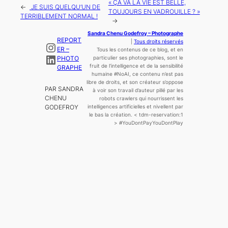
« ÇA VA LA VIE EST BELLE,
←
JE SUIS QUELQU’UN DE
TOUJOURS EN VADROUILLE ? »
TERRIBLEMENT NORMAL !
→
Sandra Chenu Godefroy – Photographe
REPORT
|
Tous droits réservés
Instagram
ER –
Tous les contenus de ce blog, et en
LinkedIn
PHOTO
particulier ses photographies, sont le
fruit de l’
intelligence
et de la sensibilité
GRAPHE
humaine
#NoAI, ce contenu n’est pas
libre de droits, et son créateur s’oppose
PAR SANDRA
à voir son travail d’auteur pillé par les
CHENU
robots crawlers qui nourrissent les
GODEFROY
intelligences artificielles et nivellent par
le bas la création.
< tdm-reservation:1
>
#YouDontPayYouDontPlay