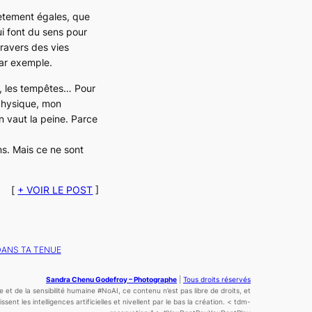
lètement égales, que
ui font du sens pour
travers des vies
par exemple.
es, les tempêtes… Pour
 physique, mon
n vaut la peine. Parce
ns. Mais ce ne sont
[
+ VOIR LE POST
]
 DANS TA TENUE
Sandra Chenu Godefroy – Photographe
|
Tous droits réservés
ce
et de la sensibilité
humaine
#NoAI, ce contenu n’est pas libre de droits, et
sent les intelligences artificielles et nivellent par le bas la création.
< tdm-