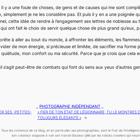
tre. Il y a une foule de choses, de gens et de causes qui me sont comp
e, simplement je ne les considère pas. Et puis il y en a une poignée q
nnel, cette idée de rendre à l’engagement ses lettres de noblesse au 
i ont fait le choix de servir quelque chose de plus grand qu’eux, 
s prête à aller au bout du monde, à affronter les éléments, les flamm
 vider de mon énergie, si précieuse et limitée, de sacrifier ma forme
 quiétude, mon confort ou ma sécurité. Parce que je crois que cela e
, il s’agit peut-être de combats qui font du sens aux yeux d’autres ge
_
PHOTOGRAPHE INDÉPENDANT
_
R SES -PETITES-
« FIER DE TON ÉTAT DE LÉGIONNAIRE, TU LE MONTRES
TOUJOURS ÉLÉGANTE »
→
Tous les contenus de ce blog, et en particulier ses photographies, sont le fruit de l’
intelligen
son créateur s’oppose à voir son travail d’auteur pillé par les robots crawlers qui nourris