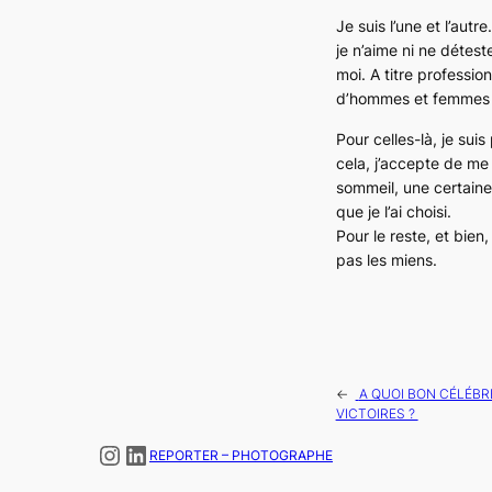
Je suis l’une et l’au
je n’aime ni ne détest
moi. A titre professio
d’hommes et femmes qu
Pour celles-là, je sui
cela, j’accepte de me
sommeil, une certaine
que je l’ai choisi.
Pour le reste, et bien
pas les miens.
←
A QUOI BON CÉLÉBRE
VICTOIRES ?
Instagram
LinkedIn
REPORTER – PHOTOGRAPHE