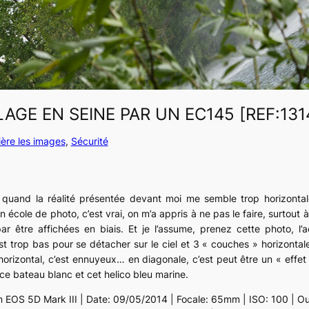
LAGE EN SEINE PAR UN EC145 [REF:131
ière les images
, 
Sécurité
uand la réalité présentée devant moi me semble trop horizontale 
 école de photo, c’est vrai, on m’a appris à ne pas le faire, surtout 
r être affichées en biais. Et je l’assume, prenez cette photo, l’a
st trop bas pour se détacher sur le ciel et 3 « couches » horizontale
A l’horizontal, c’est ennuyeux… en diagonale, c’est peut être un « eff
 ce bateau blanc et cet helico bleu marine.
n EOS 5D Mark III | Date: 09/05/2014 | Focale: 65mm | ISO: 100 | Ouv