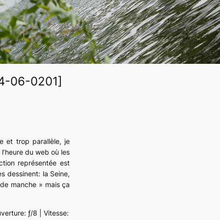
4-06-0201]
et trop parallèle, je
à l’heure du web où les
ction représentée est
s dessinent: la Seine,
et de manche » mais ça
erture: ƒ/8 | Vitesse: