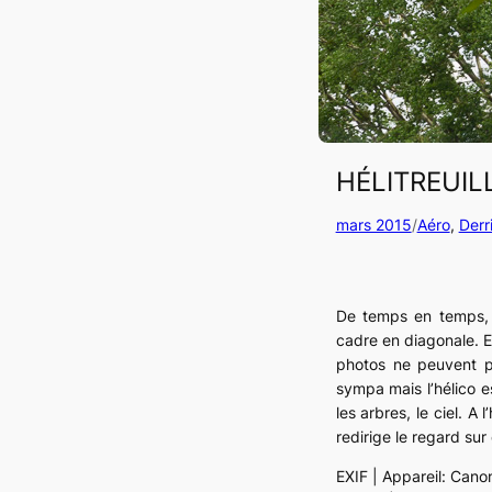
HÉLITREUIL
mars 2015
/
Aéro
, 
Derr
De temps en temps, q
cadre en diagonale. En
photos ne peuvent pa
sympa mais l’hélico e
les arbres, le ciel. 
redirige le regard sur
EXIF | Appareil: Cano