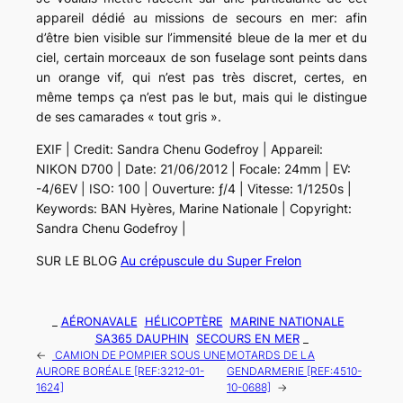
appareil dédié au missions de secours en mer: afin
d’être bien visible sur l’immensité bleue de la mer et du
ciel, certain morceaux de son fuselage sont peints dans
un orange vif, qui n’est pas très discret, certes, en
même temps ça n’est pas le but, mais qui le distingue
de ses camarades « tout gris ».
EXIF | Credit: Sandra Chenu Godefroy | Appareil:
NIKON D700 | Date: 21/06/2012 | Focale: 24mm | EV:
-4/6EV | ISO: 100 | Ouverture: ƒ/4 | Vitesse: 1/1250s |
Keywords: BAN Hyères, Marine Nationale | Copyright:
Sandra Chenu Godefroy |
SUR LE BLOG
Au crépuscule du Super Frelon
_
AÉRONAVALE
HÉLICOPTÈRE
MARINE NATIONALE
SA365 DAUPHIN
SECOURS EN MER
_
←
CAMION DE POMPIER SOUS UNE
MOTARDS DE LA
AURORE BORÉALE [REF:3212-01-
GENDARMERIE [REF:4510-
1624]
10-0688]
→