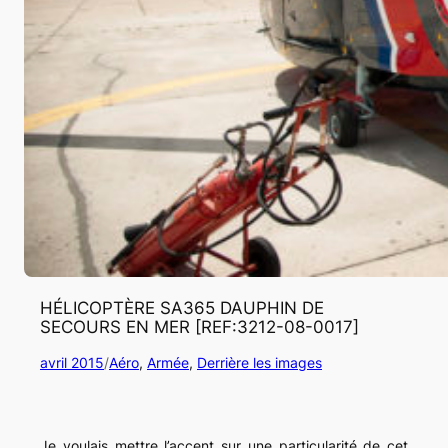
HÉLICOPTÈRE SA365 DAUPHIN DE
SECOURS EN MER [REF:3212-08-0017]
avril 2015
/
Aéro
, 
Armée
, 
Derrière les images
Je voulais mettre l’accent sur une particularité de cet