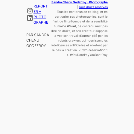
Sandra Chenu Godefroy – Photographe
REPORT
|
Tous droits réservés
Instagram
ER –
Tous les contenus de ce blog, et en
LinkedIn
PHOTO
particulier ses photographies, sont le
fruit de l’
intelligence
et de la sensibilité
GRAPHE
humaine
#NoAI, ce contenu n’est pas
libre de droits, et son créateur s’oppose
PAR SANDRA
à voir son travail d’auteur pillé par les
CHENU
robots crawlers qui nourrissent les
GODEFROY
intelligences artificielles et nivellent par
le bas la création.
< tdm-reservation:1
>
#YouDontPayYouDontPlay