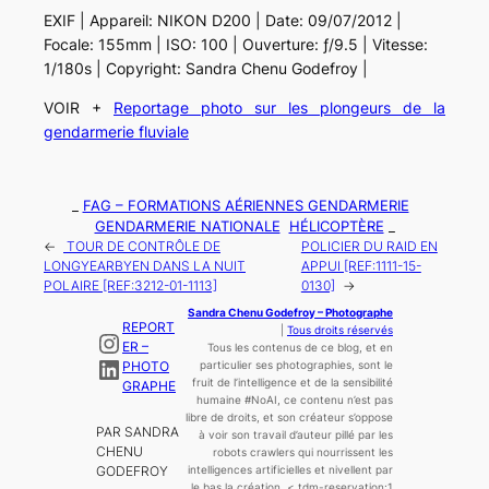
EXIF | Appareil: NIKON D200 | Date: 09/07/2012 |
Focale: 155mm | ISO: 100 | Ouverture: ƒ/9.5 | Vitesse:
1/180s | Copyright: Sandra Chenu Godefroy |
VOIR +
Reportage photo sur les plongeurs de la
gendarmerie fluviale
_
FAG – FORMATIONS AÉRIENNES GENDARMERIE
GENDARMERIE NATIONALE
HÉLICOPTÈRE
_
←
TOUR DE CONTRÔLE DE
POLICIER DU RAID EN
LONGYEARBYEN DANS LA NUIT
APPUI [REF:1111-15-
POLAIRE [REF:3212-01-1113]
0130]
→
Sandra Chenu Godefroy – Photographe
REPORT
|
Tous droits réservés
Instagram
ER –
Tous les contenus de ce blog, et en
LinkedIn
PHOTO
particulier ses photographies, sont le
fruit de l’
intelligence
et de la sensibilité
GRAPHE
humaine
#NoAI, ce contenu n’est pas
libre de droits, et son créateur s’oppose
PAR SANDRA
à voir son travail d’auteur pillé par les
CHENU
robots crawlers qui nourrissent les
GODEFROY
intelligences artificielles et nivellent par
le bas la création.
< tdm-reservation:1