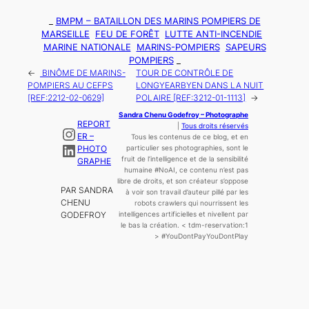
_
BMPM – BATAILLON DES MARINS POMPIERS DE
MARSEILLE
FEU DE FORÊT
LUTTE ANTI-INCENDIE
MARINE NATIONALE
MARINS-POMPIERS
SAPEURS
POMPIERS
_
←
BINÔME DE MARINS-
TOUR DE CONTRÔLE DE
POMPIERS AU CEFPS
LONGYEARBYEN DANS LA NUIT
[REF:2212-02-0629]
POLAIRE [REF:3212-01-1113]
→
Sandra Chenu Godefroy – Photographe
REPORT
|
Tous droits réservés
Instagram
ER –
Tous les contenus de ce blog, et en
LinkedIn
PHOTO
particulier ses photographies, sont le
fruit de l’
intelligence
et de la sensibilité
GRAPHE
humaine
#NoAI, ce contenu n’est pas
libre de droits, et son créateur s’oppose
PAR SANDRA
à voir son travail d’auteur pillé par les
CHENU
robots crawlers qui nourrissent les
GODEFROY
intelligences artificielles et nivellent par
le bas la création.
< tdm-reservation:1
>
#YouDontPayYouDontPlay