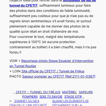
l’objectif idéal pour rentrer dans le
simulateur de feu de
tunnel du CFETIT
: suffisamment lumineux pour faire
des photos dans des conditions de faible luminosité;
suffisamment peu coûteux pour que je n’aie pas eu de
regrets sinon sentimentaux s’il avait fondu; et surtout
pleinement capable de me donner des photos de la
qualité qu’on était en droit d’attendre de moi.
Pour couronner le tout, malgré des températures
supérieures à 100°C (et aucune protection
contrairement au boîtier) il a bien chauffé, mais il n’a pas
fondu !!
VOIR +
Reportage photo Stage Equipier d’Intervention
en Tunnel Routier
+ LOIN
Site officiel du CFETIT / Tunnel de Fréjus
PHOTO
Sapeur pompier au CFETIT [Ref:2111-01-0367]
_
CFETIT – TUNNEL DU FRÉJUS
MATÉRIEL
SAPEURS
POMPIERS
SDIS 73 SAVOIE
STAGE EITR
_
←
SOMMET DU G8 À
QUAND LES ÉLÉMENTS SE
DEAUVILLE, UNE SÉCURITÉ
DÉCHAÎNENT SUR LA