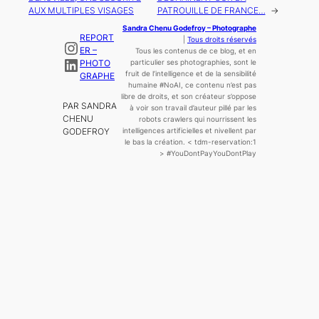
AUX MULTIPLES VISAGES
PATROUILLE DE FRANCE…
→
Sandra Chenu Godefroy – Photographe
REPORT
|
Tous droits réservés
Instagram
ER –
Tous les contenus de ce blog, et en
LinkedIn
PHOTO
particulier ses photographies, sont le
fruit de l’
intelligence
et de la sensibilité
GRAPHE
humaine
#NoAI, ce contenu n’est pas
libre de droits, et son créateur s’oppose
PAR SANDRA
à voir son travail d’auteur pillé par les
CHENU
robots crawlers qui nourrissent les
GODEFROY
intelligences artificielles et nivellent par
le bas la création.
< tdm-reservation:1
>
#YouDontPayYouDontPlay