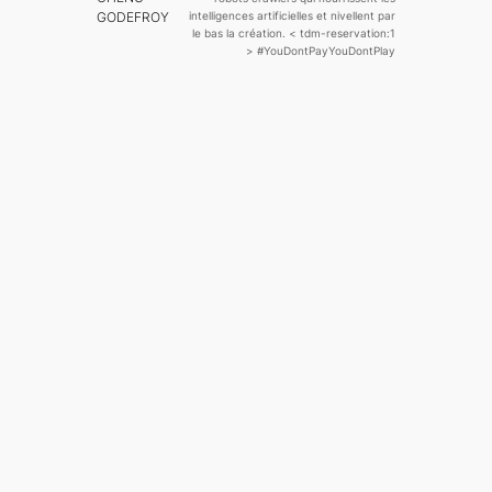
GODEFROY
intelligences artificielles et nivellent par
le bas la création.
< tdm-reservation:1
>
#YouDontPayYouDontPlay