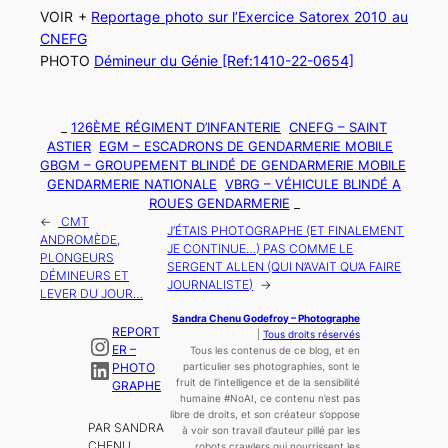
VOIR +
Reportage photo sur l’Exercice Satorex 2010 au
CNEFG
PHOTO
Démineur du Génie [Ref:1410-22-0654]
_
126ÈME RÉGIMENT D’INFANTERIE
CNEFG – SAINT
ASTIER
EGM – ESCADRONS DE GENDARMERIE MOBILE
GBGM – GROUPEMENT BLINDÉ DE GENDARMERIE MOBILE
GENDARMERIE NATIONALE
VBRG – VÉHICULE BLINDÉ A
ROUES GENDARMERIE
_
←
CMT
J’ÉTAIS PHOTOGRAPHE (ET FINALEMENT
ANDROMÈDE,
JE CONTINUE…) PAS COMME LE
PLONGEURS
SERGENT ALLEN (QUI N’AVAIT QU’A FAIRE
DÉMINEURS ET
JOURNALISTE)
→
LEVER DU JOUR…
Sandra Chenu Godefroy – Photographe
REPORT
|
Tous droits réservés
Instagram
ER –
Tous les contenus de ce blog, et en
LinkedIn
PHOTO
particulier ses photographies, sont le
fruit de l’
intelligence
et de la sensibilité
GRAPHE
humaine
#NoAI, ce contenu n’est pas
libre de droits, et son créateur s’oppose
PAR SANDRA
à voir son travail d’auteur pillé par les
CHENU
robots crawlers qui nourrissent les