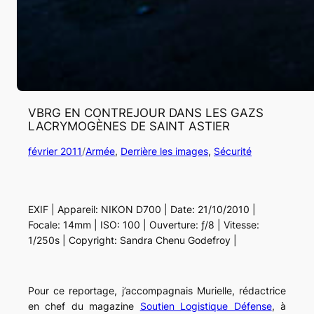
VBRG EN CONTREJOUR DANS LES GAZS
LACRYMOGÈNES DE SAINT ASTIER
février 2011
/
Armée
, 
Derrière les images
, 
Sécurité
EXIF | Appareil: NIKON D700 | Date: 21/10/2010 |
Focale: 14mm | ISO: 100 | Ouverture: ƒ/8 | Vitesse:
1/250s | Copyright: Sandra Chenu Godefroy |
Pour ce reportage, j’accompagnais Murielle, rédactrice
en chef du magazine
Soutien Logistique Défense
, à