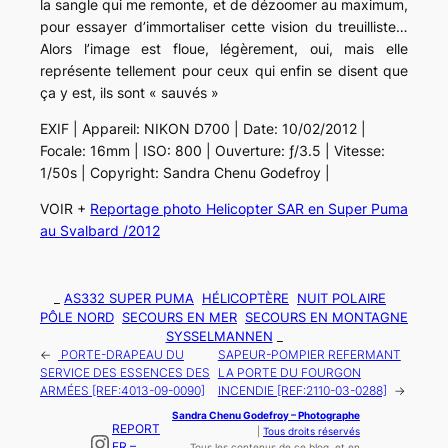
la sangle qui me remonte, et de dézoomer au maximum,
pour essayer d’immortaliser cette vision du treuilliste…
Alors l’image est floue, légèrement, oui, mais elle
représente tellement pour ceux qui enfin se disent que
ça y est, ils sont « sauvés »
EXIF | Appareil: NIKON D700 | Date: 10/02/2012 |
Focale: 16mm | ISO: 800 | Ouverture: ƒ/3.5 | Vitesse:
1/50s | Copyright: Sandra Chenu Godefroy |
VOIR +
Reportage photo Helicopter SAR en Super Puma
au Svalbard /2012
_
AS332 SUPER PUMA
HÉLICOPTÈRE
NUIT POLAIRE
PÔLE NORD
SECOURS EN MER
SECOURS EN MONTAGNE
SYSSELMANNEN
_
←
PORTE-DRAPEAU DU
SAPEUR-POMPIER REFERMANT
SERVICE DES ESSENCES DES
LA PORTE DU FOURGON
ARMÉES [REF:4013-09-0090]
INCENDIE [REF:2110-03-0288]
→
Sandra Chenu Godefroy – Photographe
REPORT
|
Tous droits réservés
Instagram
ER –
Tous les contenus de ce blog, et en