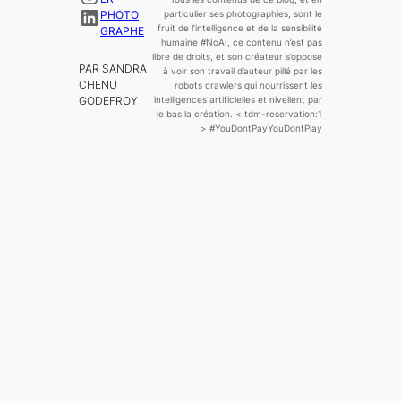
LinkedIn
PHOTO
particulier ses photographies, sont le
fruit de l’
intelligence
et de la sensibilité
GRAPHE
humaine
#NoAI, ce contenu n’est pas
libre de droits, et son créateur s’oppose
PAR SANDRA
à voir son travail d’auteur pillé par les
CHENU
robots crawlers qui nourrissent les
GODEFROY
intelligences artificielles et nivellent par
le bas la création.
< tdm-reservation:1
>
#YouDontPayYouDontPlay