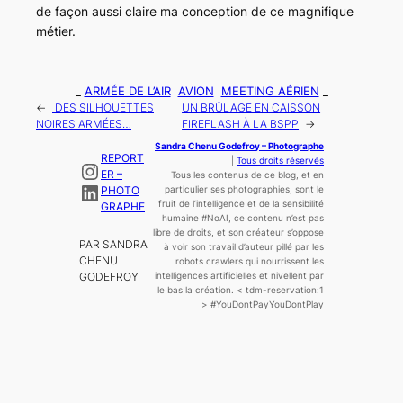
de façon aussi claire ma conception de ce magnifique
métier.
_
ARMÉE DE L’AIR
AVION
MEETING AÉRIEN
_
←
DES SILHOUETTES
UN BRÛLAGE EN CAISSON
NOIRES ARMÉES…
FIREFLASH À LA BSPP
→
Sandra Chenu Godefroy – Photographe
REPORT
|
Tous droits réservés
Instagram
ER –
Tous les contenus de ce blog, et en
LinkedIn
PHOTO
particulier ses photographies, sont le
fruit de l’
intelligence
et de la sensibilité
GRAPHE
humaine
#NoAI, ce contenu n’est pas
libre de droits, et son créateur s’oppose
PAR SANDRA
à voir son travail d’auteur pillé par les
CHENU
robots crawlers qui nourrissent les
GODEFROY
intelligences artificielles et nivellent par
le bas la création.
< tdm-reservation:1
>
#YouDontPayYouDontPlay