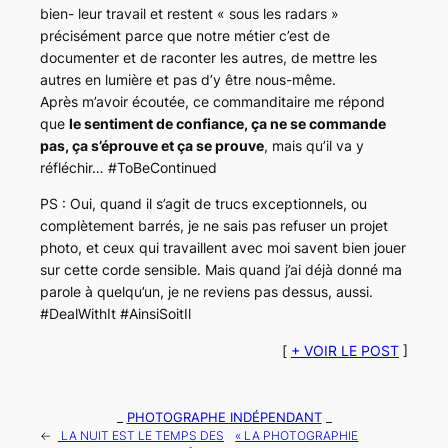
bien- leur travail et restent « sous les radars »
précisément parce que notre métier c’est de
documenter et de raconter les autres, de mettre les
autres en lumière et pas d’y être nous-même.
Après m’avoir écoutée, ce commanditaire me répond
que
le sentiment de confiance, ça ne se commande
pas, ça s’éprouve et ça se prouve
, mais qu’il va y
réfléchir…
#ToBeContinued
PS : Oui, quand il s’agit de trucs exceptionnels, ou
complètement barrés, je ne sais pas refuser un projet
photo, et ceux qui travaillent avec moi savent bien jouer
sur cette corde sensible. Mais quand j’ai déjà donné ma
parole à quelqu’un, je ne reviens pas dessus, aussi.
#DealWithIt #AinsiSoitIl
[
+ VOIR LE POST
]
_
PHOTOGRAPHE INDÉPENDANT
_
←
LA NUIT EST LE TEMPS DES
« LA PHOTOGRAPHIE