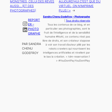
MONSTRES, CELUI DES RÊVES
AUJOURD’HUI C’EST QUE DU
AUSSI… (ET DES
VIRTUEL, ON N’IMPRIME
PHOTOGRAPHES)
PLUS ! »
→
Sandra Chenu Godefroy – Photographe
REPORT
|
Tous droits réservés
Instagram
ER –
Tous les contenus de ce blog, et en
LinkedIn
PHOTO
particulier ses photographies, sont le
fruit de l’
intelligence
et de la sensibilité
GRAPHE
humaine
#NoAI, ce contenu n’est pas
libre de droits, et son créateur s’oppose
PAR SANDRA
à voir son travail d’auteur pillé par les
CHENU
robots crawlers qui nourrissent les
GODEFROY
intelligences artificielles et nivellent par
le bas la création.
< tdm-reservation:1
>
#YouDontPayYouDontPlay