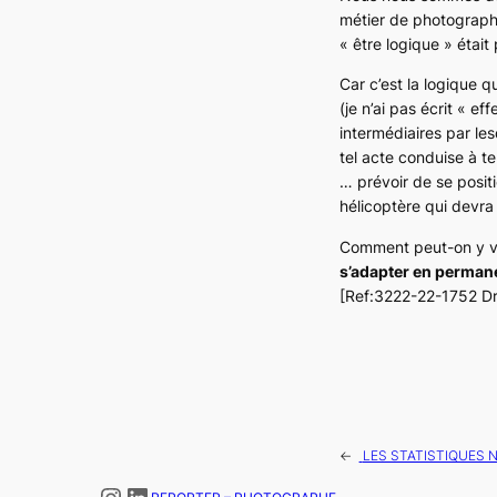
métier de photograph
« être logique » était
Car c’est la logique qu
(je n’ai pas écrit « ef
intermédiaires par les
tel acte conduise à te
… prévoir de se posit
hélicoptère qui devra
Comment peut-on y vo
s’adapter en perman
[Ref:3222-22-1752 D
←
LES STATISTIQUES N
Instagram
LinkedIn