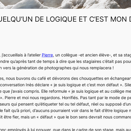
QUELQU’UN DE LOGIQUE ET C’EST MON 
j’accueillais à l’atelier
Pierre
, un collègue -et ancien élève-, et sa stagi
dre qu’après tant de temps à dire que les stagiaires c’était pas pour l
in vers la génération de photographes qui nous remplacera !
des, nous buvons du café et dévorons des chouquettes en échangeant
conversation Inès déclare « je suis logique et c’est mon défaut ». Sile
 que j’avais compris. Elle reformule « je suis logique et au collège m
». Pierre et moi nous regardons. Horrifiés. Pas tant par le mode de
seurs qui pensent qu’étiqueter tel ou tel défaut, réel ou supposé d’un 
 fait qu’à priori, d’aucuns pourraient voir dans le fait d’être logique
ait être fier, mais un « défaut » que le bon sens devrait nous comman
 employés à lui prouver, que dans le cadre de son stage, mais auss