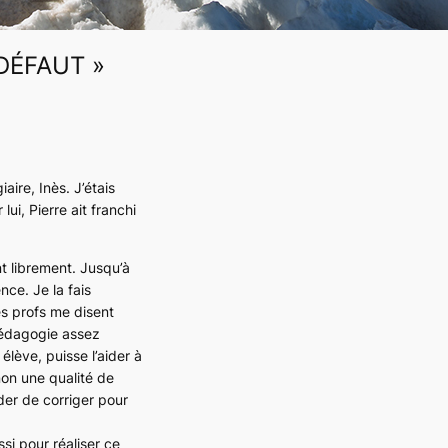
DÉFAUT »
aire, Inès. J’étais
ui, Pierre ait franchi
 librement. Jusqu’à
nce. Je la fais
es profs me disent
 pédagogie assez
élève, puisse l’aider à
 non une qualité de
der de corriger pour
i pour réaliser ce