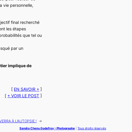
 vie personnelle,
jectif final recherché
nt les étapes
probabilités que tel ou
masqué par un
tier implique de
[
EN SAVOIR +
]
[
+ VOIR LE POST
]
VERRA À L’AUTOPSIE !
→
Sandra Chenu Godefroy – Photographe
|
Tous droits réservés