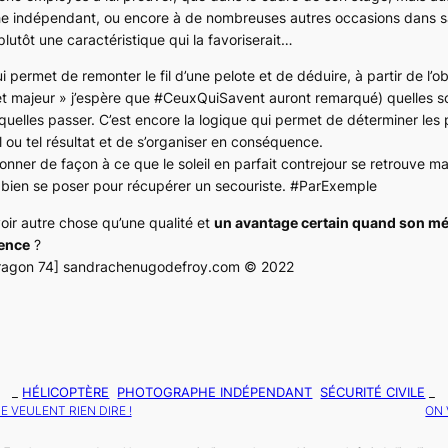
e indépendant, ou encore à de nombreuses autres occasions dans sa
 plutôt une caractéristique qui la favoriserait…
i permet de remonter le fil d’une pelote et de déduire, à partir de l’ob
fet majeur » j’espère que
#CeuxQuiSavent
auront remarqué) quelles so
quelles passer. C’est encore la logique qui permet de déterminer les 
l ou tel résultat et de s’organiser en conséquence.
ionner de façon à ce que le soleil en parfait contrejour se retrouve 
 bien se poser pour récupérer un secouriste.
#ParExemple
ir autre chose qu’une qualité et
un avantage certain quand son mé
ence
?
ragon 74] sandrachenugodefroy.com © 2022
_
HÉLICOPTÈRE
PHOTOGRAPHE INDÉPENDANT
SÉCURITÉ CIVILE
_
E VEULENT RIEN DIRE !
ON 