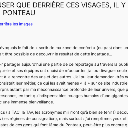
NSER QUE DERRIÈRE CES VISAGES, IL Y
U PONTEAU
errière les images
’évoquais le fait de
« sortir de ma zone de confort »
(ou pas) dans un
lait être possible de découvrir le résultat de cette incartade…
oir partager aujourd’hui une partie de ce reportage au travers la publ
u’elle et ses équipes ont choisi de m’accorder, j’ai pu divaguer seule 
t à la rencontre des uns et des autres. J’ai pu leur demander -très 
sistait leur métier, ce qui les avait menés « là » sur ce site industrie
urpris autant par ma méconnaissance profonde de leur univers, que p
ersonnes, en tant qu’indispensables rouages humains d’une gigantesq
ec une immense bienveillance.
rucs (la TAC, la TAV, les acronymes mili n’ont qu’à bien se tenir !) dé
 (les régimes de consignation), mais surtout : j’ai rempli mes yeux e
stes de ces gens qui font l’âme du Ponteau, peut-être plus encore 