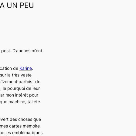
 A UN PEU
 post. D’aucuns m’ont
ication de
Karine
.
sur la très vaste
naïvement parfois- de
l, le pourquoi de leur
ar mon intérêt pour
ue machine, j’ai été
couvert des choses que
t mes cartes mémoire
que les emblématiques