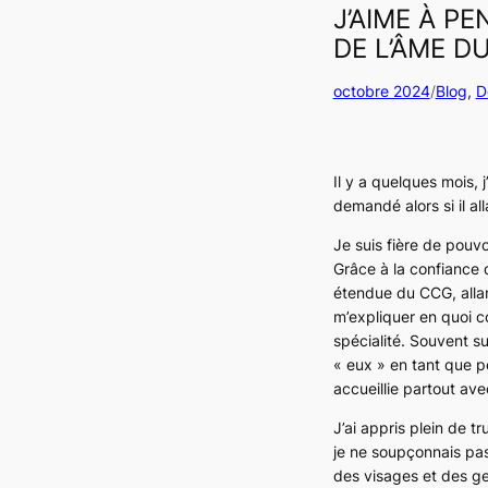
J’AIME À PE
DE L’ÂME D
octobre 2024
/
Blog
, 
D
Il y a quelques mois, j
demandé alors si il al
Je suis fière de pouv
Grâce à la confiance q
étendue du CCG, allan
m’expliquer en quoi con
spécialité. Souvent s
« eux » en tant que p
accueillie partout av
J’ai appris plein de t
je ne soupçonnais pas
des visages et des ge