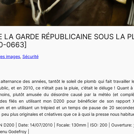
E LA GARDE RÉPUBLICAINE SOUS LA P
0-0663]
 les images
, 
Sécurité
e alternance des années, tantôt le soleil de plomb qui fait travailler le
public, et en 2010, ce n’était pas la pluie, c’était le déluge ! Quant à
 moins, plutôt amusée du désordre causé par la météo (et compl
r des filés en utilisant mon D200 pour bénéficier de son rappor
m et en utilisant un trépied et un temps de pause de 20 secondes,
n peu plus originales et créatives que ce à quoi la presse nous habitue
N D200 | Date: 14/07/2010 | Focale: 130mm | ISO: 200 | Ouverture: ƒ/
enu Godefroy |