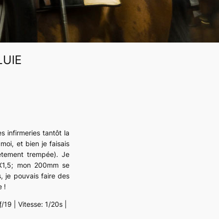
LUIE
s infirmeries tantôt la
 moi, et bien je faisais
ètement trempée). Je
t X1,5; mon 200mm se
 je pouvais faire des
 !
19 | Vitesse: 1/20s |