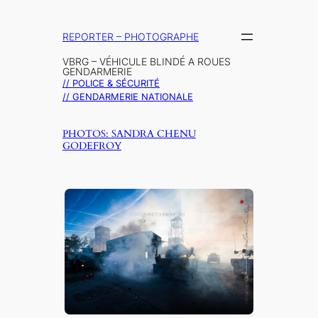
Aller
au
REPORTER – PHOTOGRAPHE
contenu
VBRG – VÉHICULE BLINDÉ A ROUES
GENDARMERIE
// POLICE & SÉCURITÉ
// GENDARMERIE NATIONALE
PHOTOS: SANDRA CHENU
GODEFROY