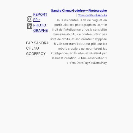
Sandra Chenu Godefroy – Photographe
REPORT
|
Tous droits réservés
Instagram
ER –
Tous les contenus de ce blog, et en
LinkedIn
PHOTO
particulier ses photographies, sont le
fruit de l’
intelligence
et de la sensibilité
GRAPHE
humaine
#NoAI, ce contenu n’est pas
libre de droits, et son créateur s’oppose
PAR SANDRA
à voir son travail d’auteur pillé par les
CHENU
robots crawlers qui nourrissent les
GODEFROY
intelligences artificielles et nivellent par
le bas la création.
< tdm-reservation:1
>
#YouDontPayYouDontPlay