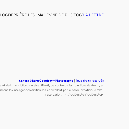
BLOG
DERRIÈRE LES IMAGES
VIE DE PHOTOG’
LA LETTRE
Sandra Chenu Godefroy – Photographe
|
Tous droits réservés
ce
et de la sensibilité
humaine
#NoAI, ce contenu n’est pas libre de droits, et
sent les intelligences artificielles et nivellent par le bas la création.
< tdm-
reservation:1 >
#YouDontPayYouDontPlay