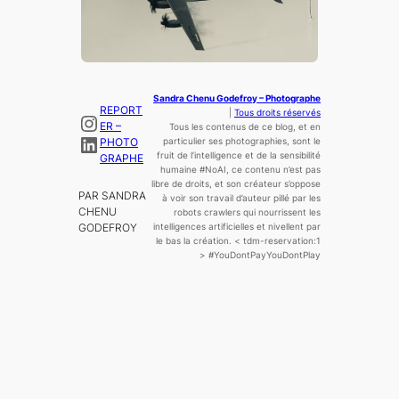
Sandra Chenu Godefroy – Photographe
REPORT
|
Tous droits réservés
Instagram
ER –
Tous les contenus de ce blog, et en
LinkedIn
PHOTO
particulier ses photographies, sont le
fruit de l’
intelligence
et de la sensibilité
GRAPHE
humaine
#NoAI, ce contenu n’est pas
libre de droits, et son créateur s’oppose
PAR SANDRA
à voir son travail d’auteur pillé par les
CHENU
robots crawlers qui nourrissent les
GODEFROY
intelligences artificielles et nivellent par
le bas la création.
< tdm-reservation:1
>
#YouDontPayYouDontPlay