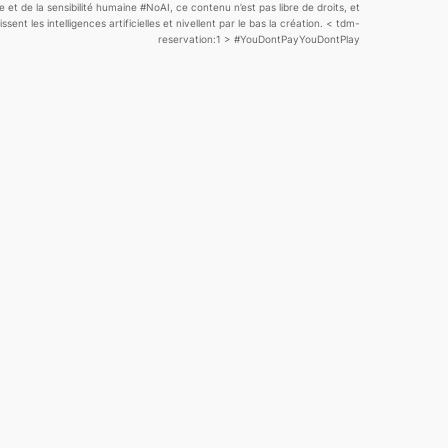
ce
et de la sensibilité
humaine
#NoAI, ce contenu n’est pas libre de droits, et
sent les intelligences artificielles et nivellent par le bas la création.
< tdm-
reservation:1 >
#YouDontPayYouDontPlay