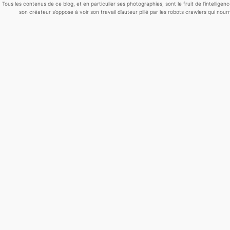
Tous les contenus de ce blog, et en particulier ses photographies, sont le fruit de l’
intelligen
son créateur s’oppose à voir son travail d’auteur pillé par les robots crawlers qui nourris